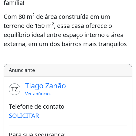
família!
Com 80 m² de área construída em um
terreno de 150 m², essa casa oferece o
equilíbrio ideal entre espaço interno e área
externa, em um dos bairros mais tranquilos
da Serra.
Destaques do imóvel:
Anunciante
3 quartos, sendo 1 suíte
Tiago Zanão
TZ
Cozinha americana integrada ao living
Ver anúncios
praticidade e estilo
Telefone de contato
Quintal amplo ideal para criar sua área de
SOLICITAR
lazer ou espaço gourmet
2 vagas de garagem
Para sua segurança: